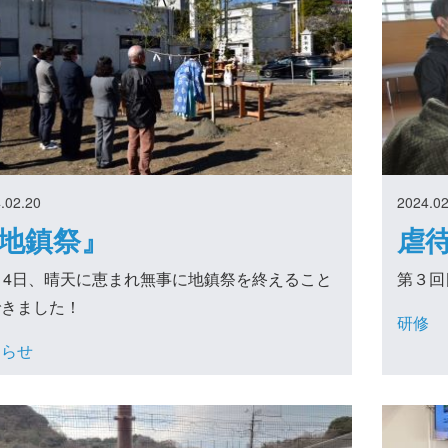
.02.20
2024.02
地鎮祭』
虐待
14日、晴天に恵まれ無事に地鎮祭を終えること
第３回
できました！
研修
知らせ