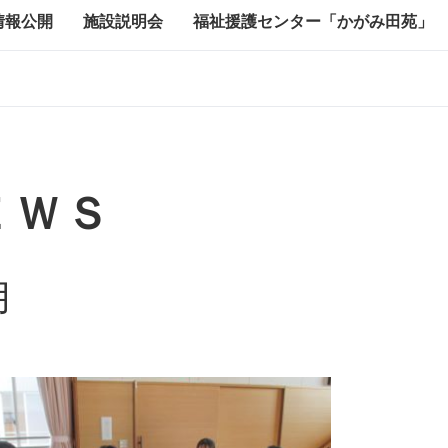
情報公開
施設説明会
福祉援護センター「かがみ田苑」
ＥＷＳ
月