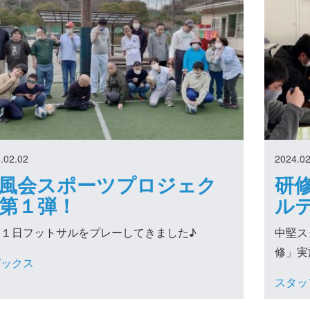
.02.02
2024.02
風会スポーツプロジェク
研
第１弾！
ル
月１日フットサルをプレーしてきました♪
中堅ス
修」実
ピックス
スタッ